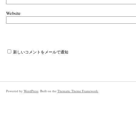
Website
新しいコメントをメールで通知
Powered by
WordPress
. Built on the
Thematic Theme Framework
.