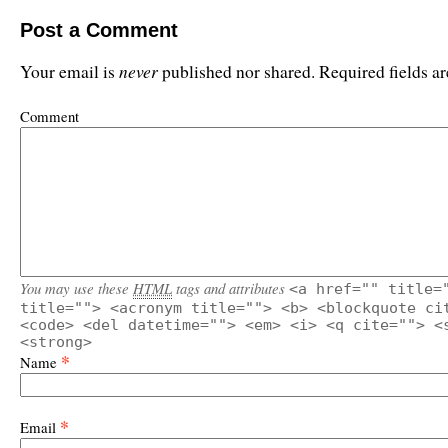
Post a Comment
never
Your email is
published nor shared. Required fields 
Comment
You may use these
HTML
tags and attributes
<a href="" title=
title=""> <acronym title=""> <b> <blockquote ci
<code> <del datetime=""> <em> <i> <q cite=""> <
<strong>
*
Name
*
Email