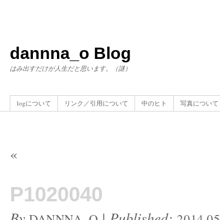
dannna_o Blog
はみ出すだけが人生だと思います。（謎）
logについて
リンク／引用について
中のヒト
写真について
«
P1020040
By
|
Published:
DANNNA_O
2014.05