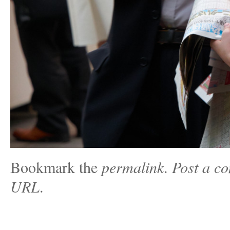
Bookmark the
permalink
.
Post a c
URL
.