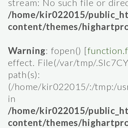
stream: No such file or dire
/home/kir022015/public_
content/themes/highartpro
Warning
: fopen() [
function.
effect. File(/var/tmp/.SIc7C
path(s):
(/home/kir022015/:/tmp:/usr/l
in
/home/kir022015/public_
content/themes/highartpro