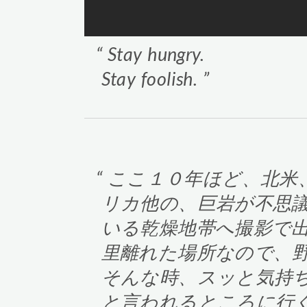
Stay hungry.
Stay foolish.
ここ１０年ほど、北米
リカ他の、巨岩が不思
いる乾燥地帯へ撮影で
里離れた場所なので、
そんな時、スッと気持
と言われるところに行