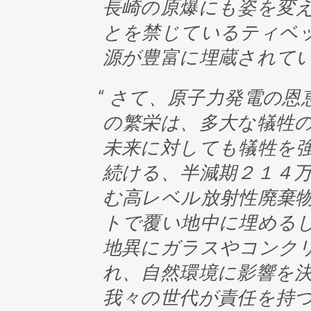
長崎の原爆にも姿を変
とを禁じているティベ
源が豊富に埋蔵されて
さて、原子力発電の恩
の繁栄は、多大な犠牲
未来に対しても犠牲を
続ける、半減期２１４
む高レベル放射性廃棄
トで覆い地中に埋める
地異にガラスやコンク
れ、自然環境に影響を
我々の世代が責任を持