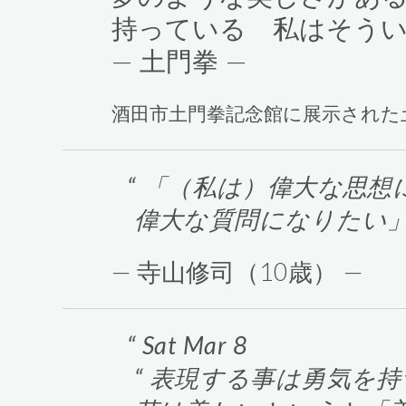
持っている 私はそう
— 土門拳 —
酒田市土門拳記念館に展示された
「（私は）偉大な思想
偉大な質問になりたい
— 寺山修司（10歳） —
Sat Mar 8
“ 表現する事は勇気を