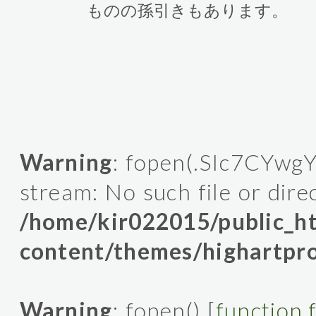
ものの孫引きもあります。
Warning
: fopen(.SIc7CYwgY
stream: No such file or dire
/home/kir022015/public_
content/themes/highartpro
Warning
: fopen() [
function.