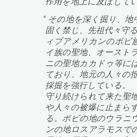
作用を地上に及ぼして
その地を深く掘り、地
固く禁じ、先祖代々守
ィブアメリカンのボビ
イ族の聖地、オースト
ニの聖地カカドゥ等に
ており、地元の人々の
採掘を強行している。
守り続けられて来た聖
や人々の被爆に止まら
る。ボビの地のウラニ
ンの地ロスアラモスで