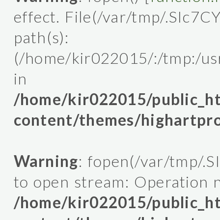
effect. File(/var/tmp/.SIc7C
path(s):
(/home/kir022015/:/tmp:/usr/l
in
/home/kir022015/public_
content/themes/highartpro
Warning
: fopen(/var/tmp/.
to open stream: Operation n
/home/kir022015/public_