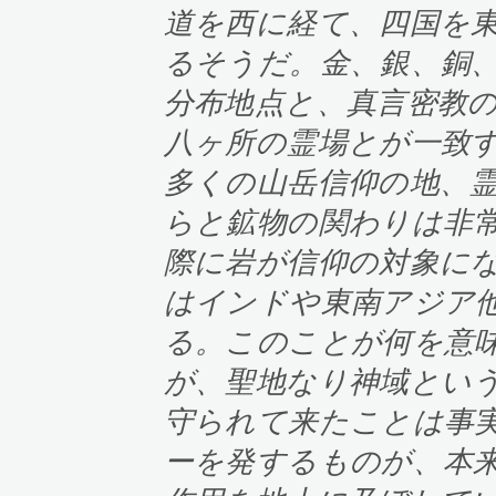
道を西に経て、四国を
るそうだ。金、銀、銅
分布地点と、真言密教
八ヶ所の霊場とが一致
多くの山岳信仰の地、
らと鉱物の関わりは非
際に岩が信仰の対象に
はインドや東南アジア
る。このことが何を意
が、聖地なり神域とい
守られて来たことは事
ーを発するものが、本