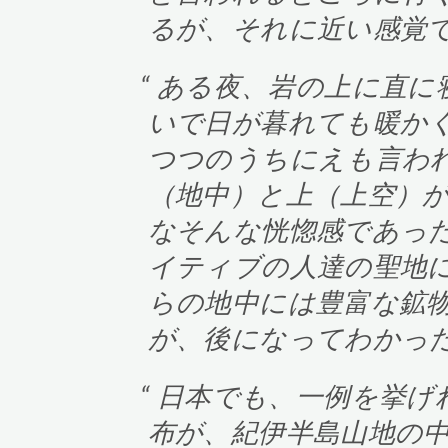
るが、それに近い感覚
ある夜、岩の上に直に
いで日が暮れても暖か
つつのうちにえも言わ
（地中）と上（上空）
なそんな恍惚感であっ
イティブの人達の聖地
らの地中には豊富な鉱
が、後になってわかっ
日本でも、一例を挙げ
布が、紀伊半島山地の