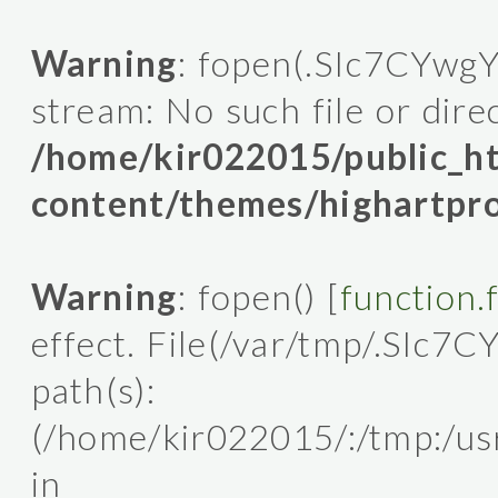
Warning
: fopen(.SIc7CYwgY
stream: No such file or dire
/home/kir022015/public_
content/themes/highartpro
Warning
: fopen() [
function.
effect. File(/var/tmp/.SIc7C
path(s):
(/home/kir022015/:/tmp:/usr/l
in