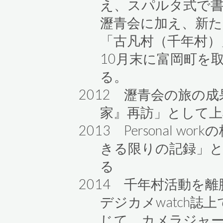
え、スパルタ式で
瀝青会に加え、新た
「古凡村（千年村）
10月末に富岡町を
る。
2012 瀝青会の旅の
家』再訪」として上
2013 Personal 
きる限りの記録」と
る
2014 千年村活動を
デジカメwatch誌
じて、カメラジャ