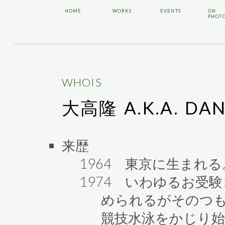
HOME
WORKS
EVENTS
ON
PHOT
WHOIS
大高隆 A.K.A. DA
来歴
1964 東京に生まれ
1974 いわゆるお受
められるがそのつ
競技水泳をかじり始