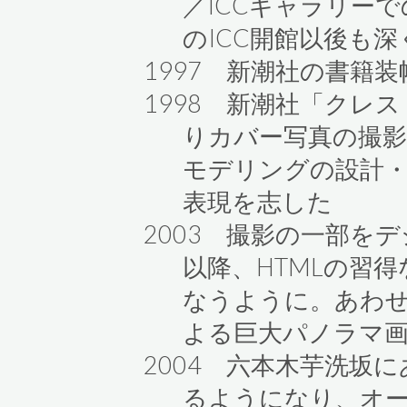
／ICCギャラリー
のICC開館以後も
1997 新潮社の書籍
1998 新潮社「クレ
りカバー写真の撮
モデリングの設計
表現を志した
2003 撮影の一部を
以降、HTMLの習得
なうように。あわせて
よる巨大パノラマ
2004 六本木芋洗坂にあ
るようになり、オ