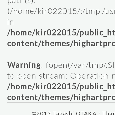
path(s):
(/home/kir022015/:/tmp:/usr/l
in
/home/kir022015/public_
content/themes/highartpro
Warning
: fopen(/var/tmp/.
to open stream: Operation n
/home/kir022015/public_
content/themes/highartpro
©2013 Takashi OTAKA : Thank