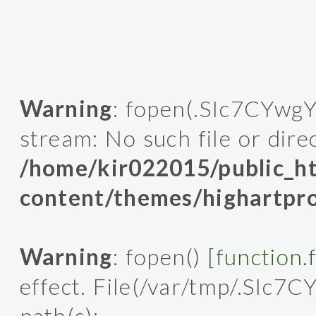
Warning
: fopen(.SIc7CYwgY
stream: No such file or dire
/home/kir022015/public_
content/themes/highartpro
Warning
: fopen() [
function.
effect. File(/var/tmp/.SIc7C