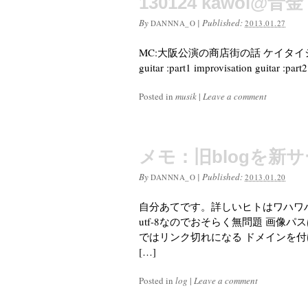
130124 kawol@音
By
|
Published:
DANNNA_O
2013.01.27
MC:大阪公演の商店街の話 ケイタイショップ
guitar :part1 improvisation guitar 
Posted in
musik
|
Leave a comment
メモ：旧blogを新
By
|
Published:
DANNNA_O
2013.01.20
自分あてです。詳しいヒトはワハワ
utf-8なのでおそらく無問題 画像
ではリンク切れになる ドメインを
[…]
Posted in
log
|
Leave a comment