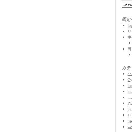
固定
l
リ
中
写
カテ
de
Gy
lo
mo
mu
Pi
Sa
Te
tip
wo