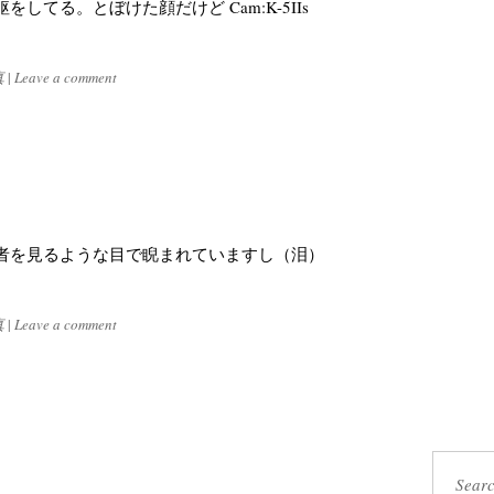
てる。とぼけた顔だけど Cam:K-5IIs
真
|
Leave a comment
者を見るような目で睨まれていますし（泪）
真
|
Leave a comment
Sear