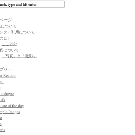
ページ
ogについて
ンク／引用について
のヒト
ここ以外
真について
「写真」と「撮影」
ゴリー
ar Readers
ro
g
nologue
sik
cture of the day
mple Images
st
s
rds