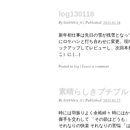
log130118
By
|
Published:
DANNNA_O
2013.01.18
新年初仕事は先日の雪が残雪となっ
にロケハンと打ち合わせに変更。現
ックアップしてレビューし、次回本
こ）に […]
Posted in
log
|
Leave a comment
素晴らしきプチブル
By
|
Published:
DANNNA_O
2013.01.17
時には羽振りよく余裕綽々 時にはか
握手を交わして 「その節はどうも」
それなりの快楽 それなりの苦悩 「は