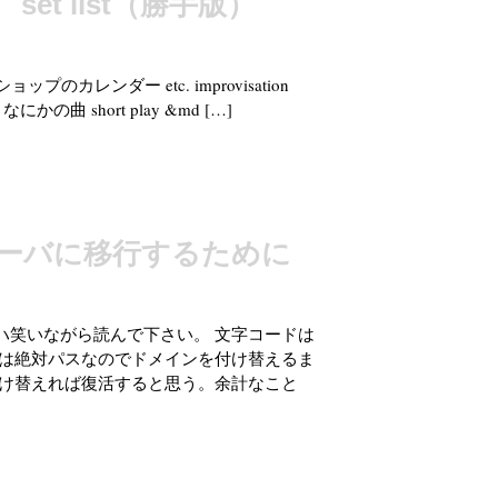
金 set list（勝手版）
のカレンダー etc. improvisation
:part2 なにかの曲 short play &md […]
サーバに移行するために
ハ笑いながら読んで下さい。 文字コードは
パスは絶対パスなのでドメインを付け替えるま
付け替えれば復活すると思う。余計なこと