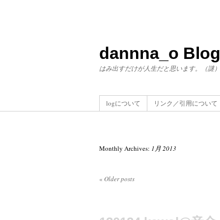
dannna_o Blo
はみ出すだけが人生だと思います。（謎
logについて
リンク／引用について
Monthly Archives:
1月 2013
«
Older posts