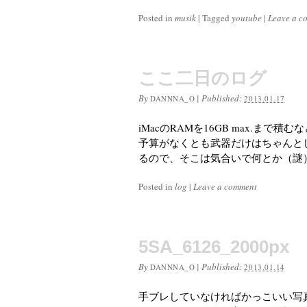
Posted in
musik
|
Tagged
youtube
|
Leave a c
ここ二日のログ
By
|
Published:
DANNNA_O
2013.01.17
iMacのRAMを16GB max.ま
予算がなくとも武器だけはちゃんと
るので、そこは気合いで何とか（謎）
Posted in
log
|
Leave a comment
5SA_6126_2000px
By
|
Published:
DANNNA_O
2013.01.14
手ブレしていなければかっこいい写