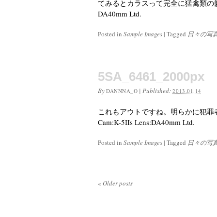
てみるとカラスって完全に猛禽類の躯をし
DA40mm Ltd.
Posted in
Sample Images
|
Tagged
日々の写
5SA_6461_2000px
By
|
Published:
DANNNA_O
2013.01.14
これもアウトですね。明らかに犯罪
Cam:K-5IIs Lens:DA40mm Ltd.
Posted in
Sample Images
|
Tagged
日々の写
«
Older posts