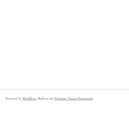
Powered by
WordPress
. Built on the
Thematic Theme Framework
.