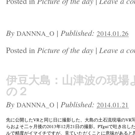
Posted in
Picture of the day
|
Leave a c
By
|
Published:
DANNNA_O
2014.01.26
Posted in
Picture of the day
|
Leave a c
伊豆大島：山津波の現場
の２
By
|
Published:
DANNNA_O
2014.01.21
先に公開したVRと同じ日に撮影した、大島の土石流現場のVR
らおよそ二ヶ月後の2013年12月21日の撮影。PTguiで吐き出
ルで精度がイマイチですが、見ていただくことに意味があると思い