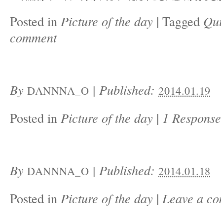
Posted in
Picture of the day
|
Tagged
Qu
comment
By
|
Published:
DANNNA_O
2014.01.19
Posted in
Picture of the day
|
1 Response
By
|
Published:
DANNNA_O
2014.01.18
Posted in
Picture of the day
|
Leave a c