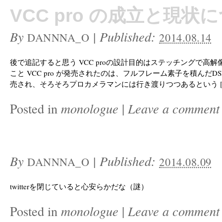
VCC pro の成立と現
By
|
Published:
DANNNA_O
2014.08.14
後で追記すると思う VCC proの設計目的はステッチングで高
こと VCC pro が発売されたのは、フルフレーム素子を積んだD
売され、そろそろプロカメラマンには行き渡りつつあるという [
Posted in
monologue
|
Leave a comment
By
|
Published:
DANNNA_O
2014.08.09
twitterを閉じていると心安らかだな（謎）
Posted in
monologue
|
Leave a comment