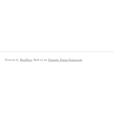
Powered by
WordPress
. Built on the
Thematic Theme Framework
.