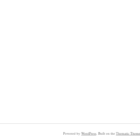
Powered by
WordPress
. Built on the
Thematic Them