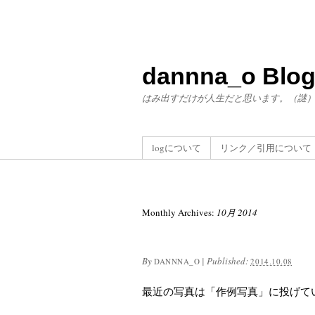
dannna_o Blo
はみ出すだけが人生だと思います。（謎
logについて
リンク／引用について
Monthly Archives:
10月 2014
By
|
Published:
DANNNA_O
2014.10.08
最近の写真は「作例写真」に投げています http: