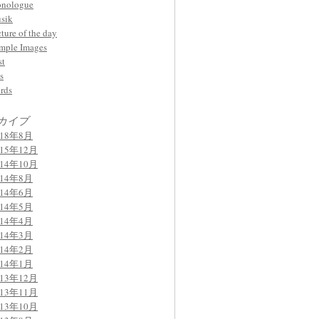
nologue
sik
cture of the day
mple Images
st
s
rds
カイブ
018年8月
015年12月
014年10月
014年8月
014年6月
014年5月
014年4月
014年3月
014年2月
014年1月
013年12月
013年11月
013年10月