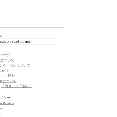
ch
ページ
ogについて
ンク／引用について
のヒト
ここ以外
真について
「写真」と「撮影」
ゴリー
ar Readers
ro
g