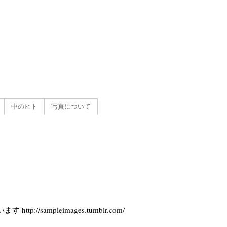
g
）
中のヒト
写真について
//sampleimages.tumblr.com/