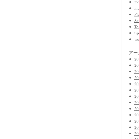
mo
mu
Pi
Sa
Te
tip
wo
アー
2
2
2
2
2
2
2
2
2
2
2
2
2