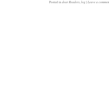
Posted in
dear Readers
,
log
|
Leave a commen