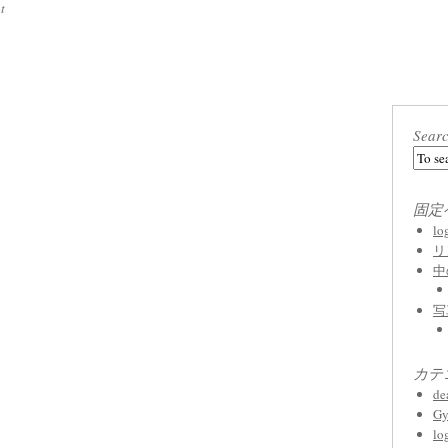
t
Sear
固定
l
リ
中
写
カテ
de
Gy
lo