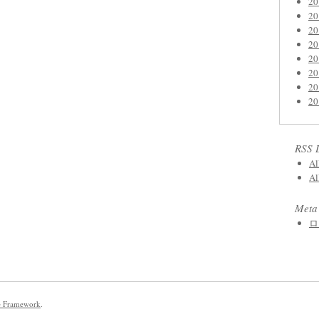
2
2
2
2
2
2
2
2
RSS 
Al
Al
Meta
ロ
e Framework
.