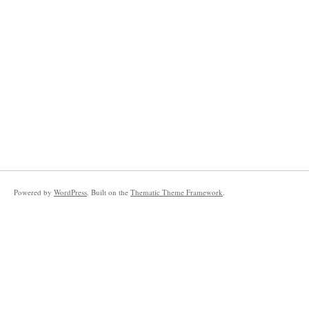
Powered by
WordPress
. Built on the
Thematic Theme Framework
.