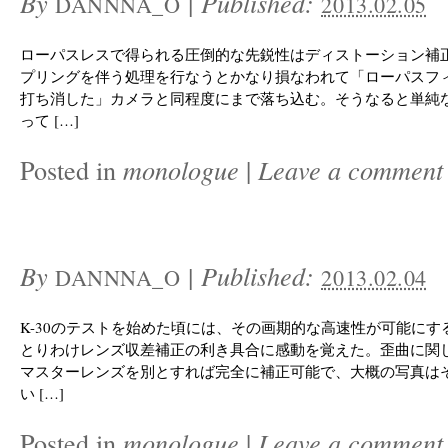
By
|
Published:
DANNNA_O
2013.02.05
ローパスレスで得られる圧倒的な先鋭性はディストーション補
プリングを伴う処理を行なうとかなり損なわれて「ローパスフ
打ち消した」カメラと同程度にまで落ち込む。そうなると単純
って […]
Posted in
monologue
|
Leave a comment
By
|
Published:
DANNNA_O
2013.02.04
K-30のテストを始めた頃には、その画期的な高速性が可能にす
とりわけレンズ収差補正の利き具合に感動を覚えた。歪曲に関
マスターレンズを別とすれば完全に補正可能で、大概の写真は
い […]
Posted in
monologue
|
Leave a comment