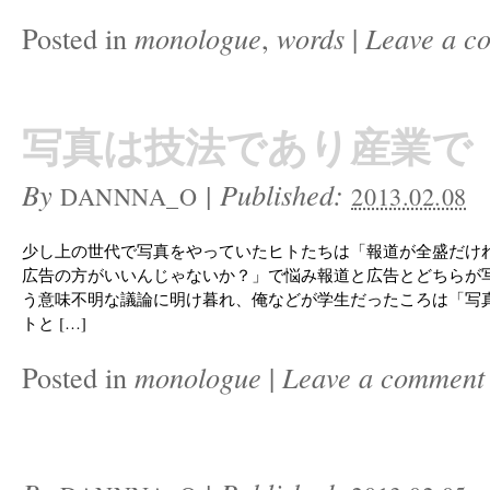
Posted in
monologue
,
words
|
Leave a c
写真は技法であり産業で
By
|
Published:
DANNNA_O
2013.02.08
少し上の世代で写真をやっていたヒトたちは「報道が全盛だけ
広告の方がいいんじゃないか？」で悩み報道と広告とどちらが
う意味不明な議論に明け暮れ、俺などが学生だったころは「写
トと […]
Posted in
monologue
|
Leave a comment