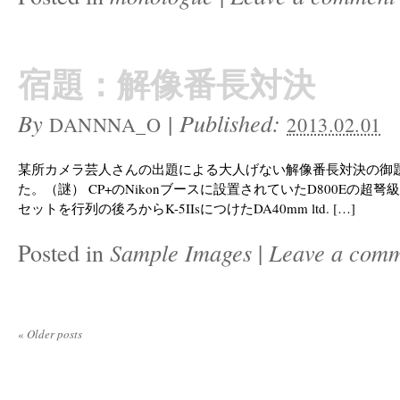
宿題：解像番長対決
By
|
Published:
DANNNA_O
2013.02.01
某所カメラ芸人さんの出題による大人げない解像番長対決の御
た。（謎） CP+のNikonブースに設置されていたD800Eの超
セットを行列の後ろからK-5IIsにつけたDA40mm ltd. […]
Posted in
Sample Images
|
Leave a com
«
Older posts