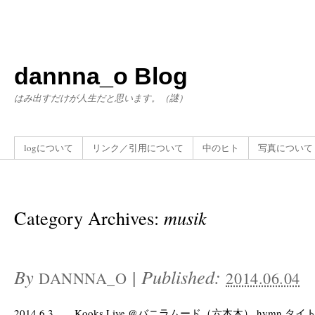
dannna_o Blog
はみ出すだけが人生だと思います。（謎）
logについて
リンク／引用について
中のヒト
写真について
Category Archives:
musik
By
|
Published:
DANNNA_O
2014.06.04
2014.6.3 Kooks Live @バニラムード（六本木） hymn タ