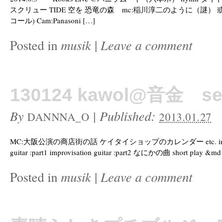
スクリュー TIDE 空を 恐竜の森 mc:稲川淳二のように（謎） 
コール) Cam:Panasoni […]
Posted in
musik
|
Leave a comment
130124 kawol@音金 se
By
|
Published:
DANNNA_O
2013.01.27
MC:大阪公演の商店街の話 ケイタイショップのカレンダー etc. impro
guitar :part1 improvisation guitar :part2 なにかの曲 short play &md
Posted in
musik
|
Leave a comment