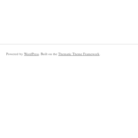
Powered by
WordPress
. Built on the
Thematic Theme Framework
.