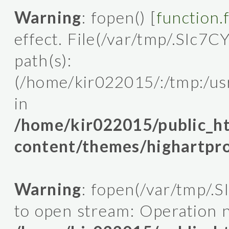
Warning
: fopen() [
function.
effect. File(/var/tmp/.SIc7C
path(s):
(/home/kir022015/:/tmp:/usr/l
in
/home/kir022015/public_
content/themes/highartpro
Warning
: fopen(/var/tmp/.
to open stream: Operation n