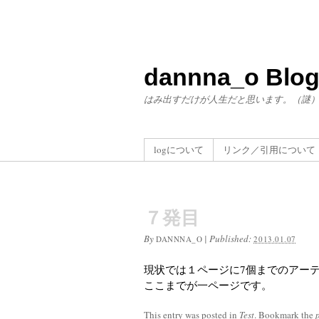
dannna_o Blo
はみ出すだけが人生だと思います。（謎
logについて
リンク／引用について
７発目
By
|
Published:
DANNNA_O
2013.01.07
現状では１ページに7個までのアー
ここまでが一ページです。
This entry was posted in
Test
. Bookmark the