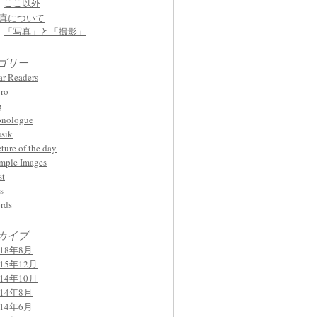
ここ以外
真について
「写真」と「撮影」
ゴリー
ar Readers
ro
g
nologue
sik
cture of the day
mple Images
st
s
rds
カイブ
018年8月
015年12月
014年10月
014年8月
014年6月