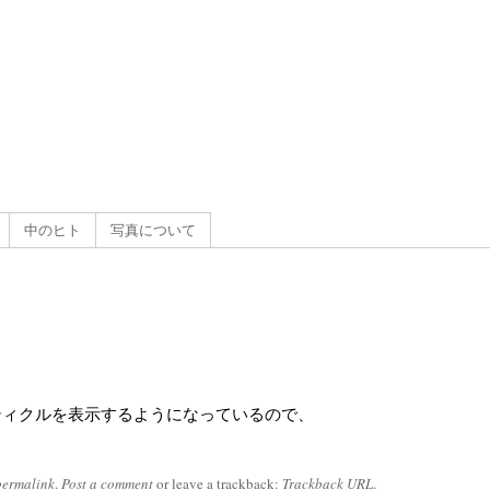
g
）
中のヒト
写真について
ティクルを表示するようになっているので、
permalink
.
Post a comment
or leave a trackback:
Trackback URL
.