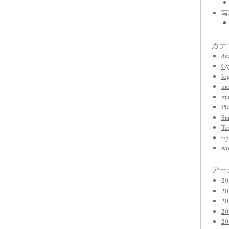
写
カテ
de
Gy
lo
mo
mu
Pi
Sa
Te
tip
wo
アー
2
2
2
2
2