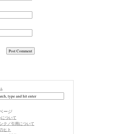
ch
ページ
ogについて
ンク／引用について
のヒト