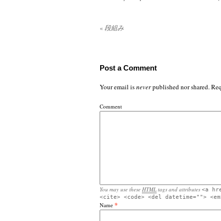
«
段組み
Post a Comment
Your email is
never
published nor shared. Req
Comment
You may use these
HTML
tags and attributes
<a hr
<cite> <code> <del datetime=""> <em
*
Name