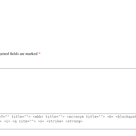
*
uired fields are marked
ef="" title=""> <abbr title=""> <acronym title=""> <b> <blockquo
> <i> <q cite=""> <s> <strike> <strong>