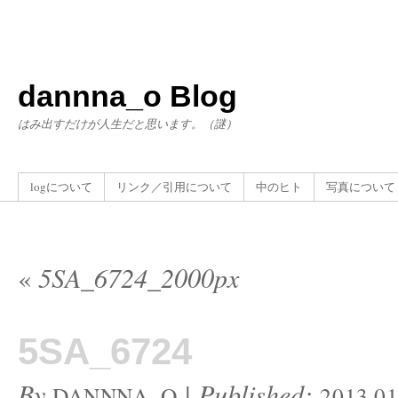
dannna_o Blog
はみ出すだけが人生だと思います。（謎）
logについて
リンク／引用について
中のヒト
写真について
«
5SA_6724_2000px
5SA_6724
By
|
Published:
DANNNA_O
2013.01