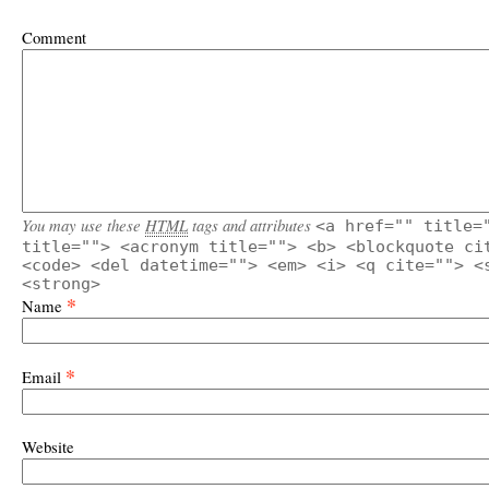
Comment
You may use these
HTML
tags and attributes
<a href="" title=
title=""> <acronym title=""> <b> <blockquote ci
<code> <del datetime=""> <em> <i> <q cite=""> <
<strong>
*
Name
*
Email
Website