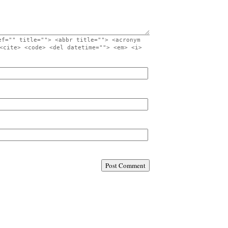
ef="" title=""> <abbr title=""> <acronym
<cite> <code> <del datetime=""> <em> <i>