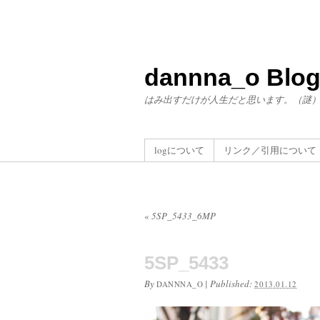
dannna_o Blo
はみ出すだけが人生だと思います。（謎
logについて
リンク／引用について
«
5SP_5433_6MP
5SP_5433
By
|
Published:
DANNNA_O
2013.01.12