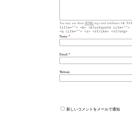
You may use these
HTML
tags and attributes
<a hr
title=""> <b> <blockquote cite=""> 
<q cite=""> <s> <strike> <strong>
*
Name
*
Email
Website
新しいコメントをメールで通知