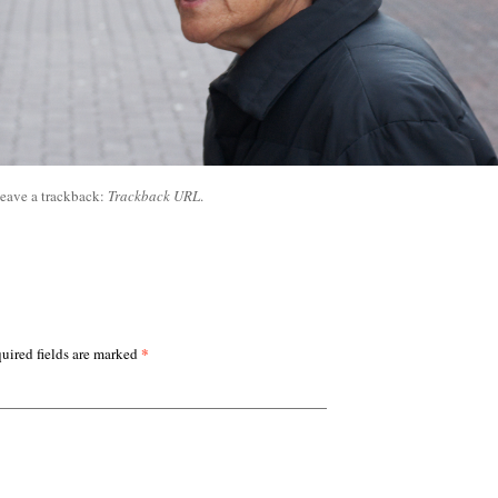
leave a trackback:
Trackback URL
.
*
uired fields are marked