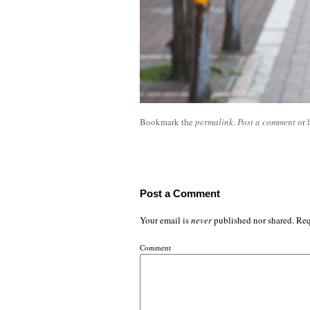
Bookmark the
permalink
.
Post a comment
or 
Post a Comment
Your email is
never
published nor shared. Req
Comment