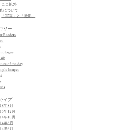
ここ以外
真について
「写真」と「撮影」
ゴリー
ar Readers
ro
g
nologue
sik
cture of the day
mple Images
st
s
rds
カイブ
018年8月
015年12月
014年10月
014年8月
014年6月