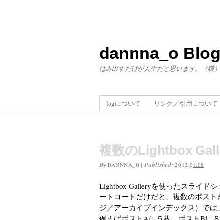
dannna_o Blo
はみ出すだけが人生だと思います。（謎
logについて
リンク／引用について
複数のLightbox
By
|
Published:
DANNNA_O
2013.01.08
Lightbox Galleryを使った
ートコードだけだと、複数のポストが
ジ／アーカイブインデックス）では
例えばポストAに５枚、ポストBに８枚