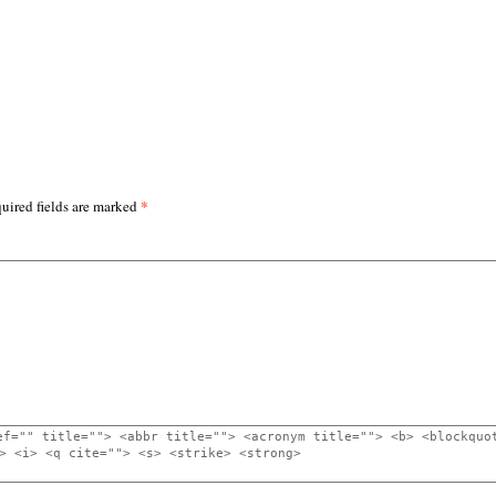
*
uired fields are marked
ef="" title=""> <abbr title=""> <acronym title=""> <b> <blockquo
> <i> <q cite=""> <s> <strike> <strong>