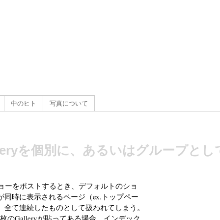
g
）
中のヒト
写真について
 Galleryを個別に、あるいはグループと
スライドショーをポストするとき、デフォルトのショ
同時に表示されるページ（ex.トップペー
、全て連続したものとして扱われてしまう。
のGalleryが貼ってある場合、インデック