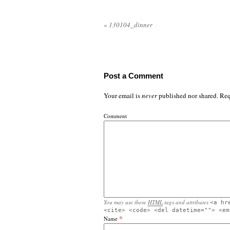
«
130104_dinner
Post a Comment
Your email is
never
published nor shared. Req
Comment
You may use these
HTML
tags and attributes
<a hr
<cite> <code> <del datetime=""> <em
*
Name