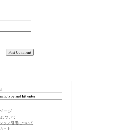
ch
ページ
ogについて
ンク／引用について
のヒト