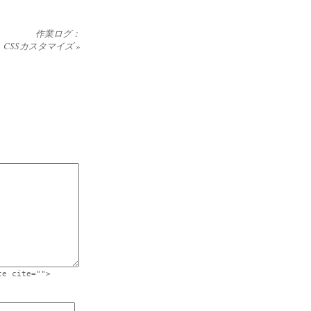
作業ログ：
CSSカスタマイズ
»
te cite="">