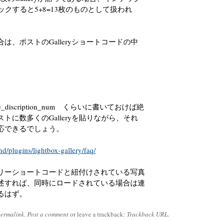
リックすると5+8=13枚のものとして扱われ
、ポストのGalleryショートコードの中
e_discription_num くらいに書いておけば絶
に数多くのGalleryを貼りながら、それ
応できるでしょう。
nd/plugins/lightbox-gallery/faq/
リーショートコードと紐付けされている写真
を記述すれば、同時にロードされている場合は連
るはず。
permalink
.
Post a comment
or leave a trackback:
Trackback URL
.