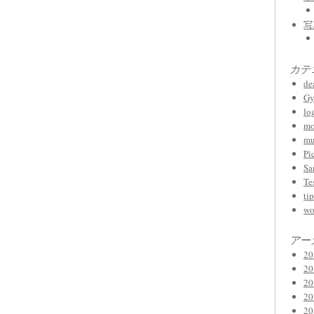
写
カテ
de
Gy
lo
mo
mu
Pi
Sa
Te
tip
wo
アー
2
2
2
2
2