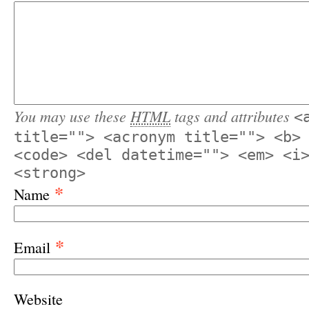
You may use these
HTML
tags and attributes
<
title=""> <acronym title=""> <b>
<code> <del datetime=""> <em> <i
<strong>
*
Name
*
Email
Website