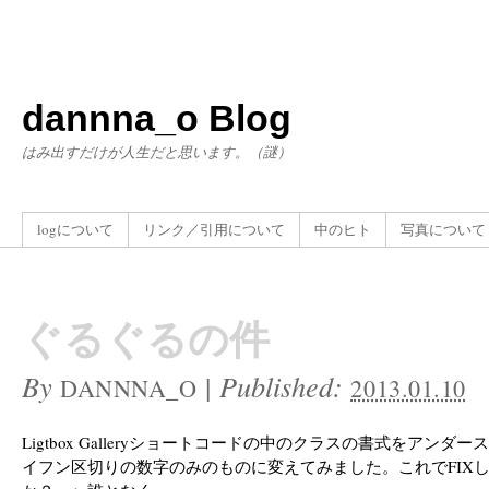
dannna_o Blog
はみ出すだけが人生だと思います。（謎）
logについて
リンク／引用について
中のヒト
写真について
ぐるぐるの件
By
|
Published:
DANNNA_O
2013.01.10
Ligtbox Galleryショートコードの中のクラスの書式をアンダ
イフン区切りの数字のみのものに変えてみました。これでFIX