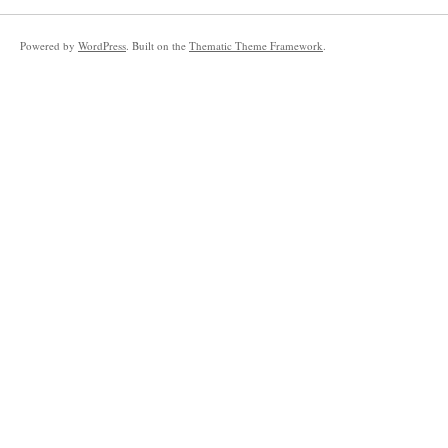
Powered by
WordPress
. Built on the
Thematic Theme Framework
.