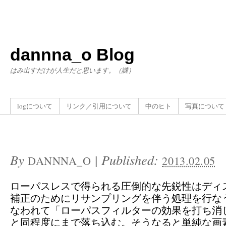
dannna_o Blog
はみ出すだけが人生だと思います。（謎）
logについて
リンク／引用について
中のヒト
写真について
By
|
Published:
DANNNA_O
2013.02.05
ローパスレスで得られる圧倒的な先鋭性はディ
補正のためにリサンプリングを伴う処理を行な
なわれて「ローパスフィルターの効果を打ち消
と同程度にまで落ち込む。そうなると単純な画