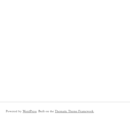
Powered by
WordPress
. Built on the
Thematic Theme Framework
.