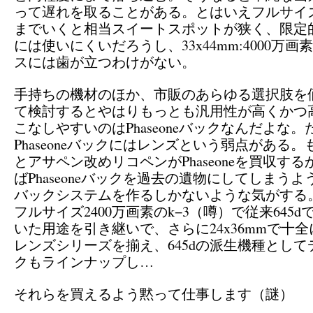
って遅れを取ることがある。とはいえフルサイズ
までいくと相当スイートスポットが狭く、限定
には使いにくいだろうし、33x44mm:4000万
スには歯が立つわけがない。
手持ちの機材のほか、市販のあらゆる選択肢を
て検討するとやはりもっとも汎用性が高くかつ
こなしやすいのはPhaseoneバックなんだよな。
Phaseoneバックにはレンズという弱点がある
とアサペン改めリコペンがPhaseoneを買収す
ばPhaseoneバックを過去の遺物にしてしまう
バックシステムを作るしかないような気がする
フルサイズ2400万画素のk−3（噂）で従来645
いた用途を引き継いで、さらに24x36mmで十全
レンズシリーズを揃え、645dの派生機種とし
クもラインナップし…
それらを買えるよう黙って仕事します（謎）