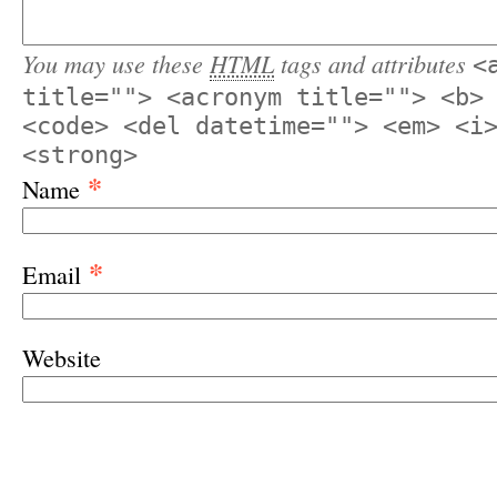
You may use these
HTML
tags and attributes
<
title=""> <acronym title=""> <b>
<code> <del datetime=""> <em> <i
<strong>
*
Name
*
Email
Website