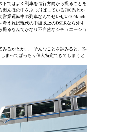
ストではよく列車を進行方向から撮ることを
田んぼの中をぶっ飛ばしている700系とか
営業運転中の列車なんてせいぜい105km/h
考えれば現代の中級以上のDSLRなら外す
ら撮るなんてかなり不自然なシチュエーショ
てみるかとか… そんなことを試みると、K-
ってしまってばっちり個人特定できてしまうと