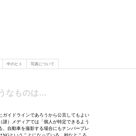
g
）
中のヒト
写真について
うなものは…
たガイドラインであろうから公言してもよい
（謎）メディアでは「個人が特定できるよう
る。自動車を撮影する場合にもナンバープレ
はNGということになっている。妙なところ