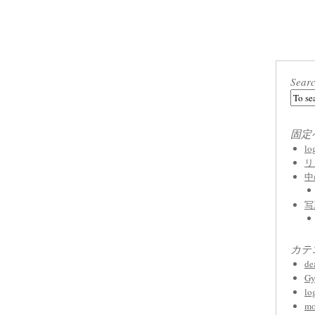
Sear
固定
l
リ
中
写
カテ
de
Gy
lo
mo