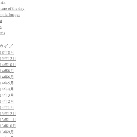
sik
cture of the day
mple Images
st
s
rds
カイブ
018年8月
015年12月
014年10月
014年8月
014年6月
014年5月
014年4月
014年3月
014年2月
014年1月
013年12月
013年11月
013年10月
013年9月