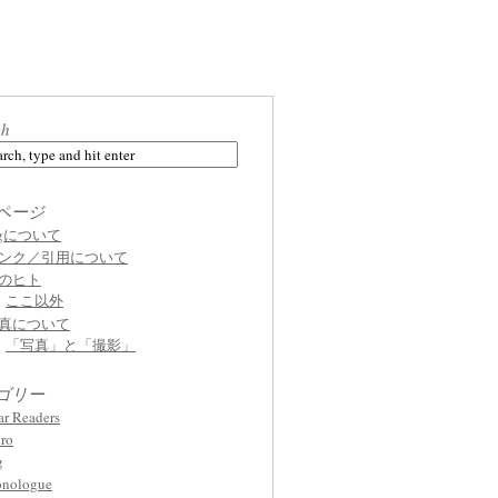
ch
ページ
ogについて
ンク／引用について
のヒト
ここ以外
真について
「写真」と「撮影」
ゴリー
ar Readers
ro
g
nologue