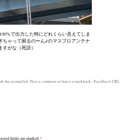
、100%で出力した時にどれくらい見えてしま
ぎちゃって困るの〜ん♪のマスプロアンテナ
ますがな（死語）
rk the
permalink
.
Post a comment
or leave a trackback:
Trackback URL
.
*
uired fields are marked