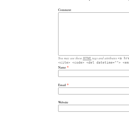
Comment
You may use these
HTML
tags and attributes
<a hr
<cite> <code> <del datetime=""> <em
*
Name
*
Email
Website