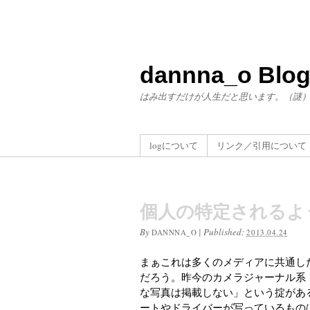
dannna_o Blo
はみ出すだけが人生だと思います。（謎
logについて
リンク／引用について
個人の特定されるよ
By
|
Published:
DANNNA_O
2013.04.24
まぁこれは多くのメディアに共通し
だろう。昨今のカメラジャーナル系
な写真は掲載しない」という掟があ
ートやドライバーが写っているもの