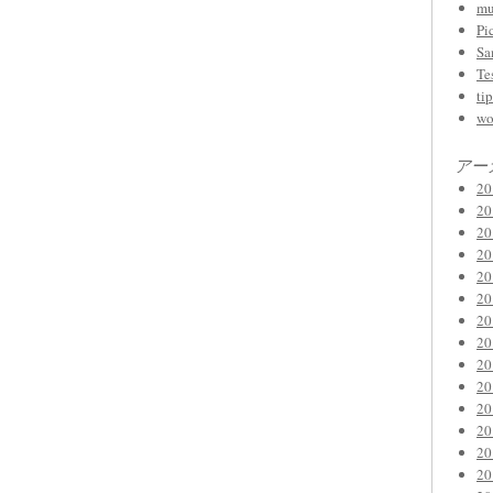
mu
Pi
Sa
Te
tip
wo
アー
2
2
2
2
2
2
2
2
2
2
2
2
2
2