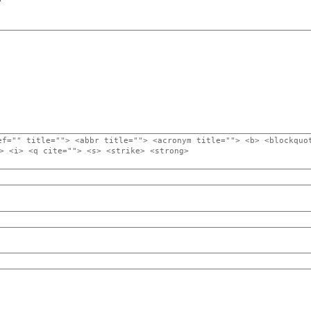
ef="" title=""> <abbr title=""> <acronym title=""> <b> <blockquo
> <i> <q cite=""> <s> <strike> <strong>