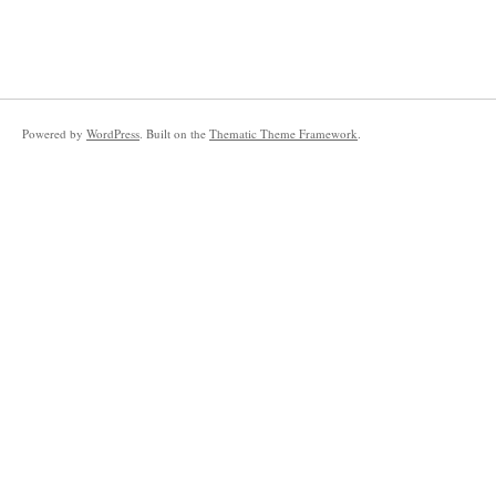
Powered by
WordPress
. Built on the
Thematic Theme Framework
.