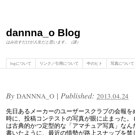
dannna_o Blog
はみ出すだけが人生だと思います。（謎）
logについて
リンク／引用について
中のヒト
写真について
By
|
Published:
DANNNA_O
2013.04.24
先日あるメーカーのユーザースクラブの会報を
時に、投稿コンテストの写真が眼に止まった。
は古典的かつ定型的な「アマチュア写真」なん
書いたように、最近の情勢が路上スナップを禁