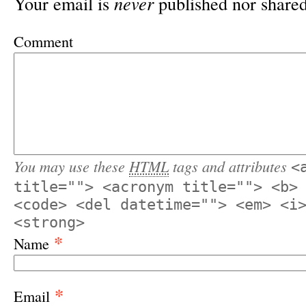
Your email is
never
published nor shared
Comment
You may use these
HTML
tags and attributes
<
title=""> <acronym title=""> <b>
<code> <del datetime=""> <em> <i
<strong>
*
Name
*
Email