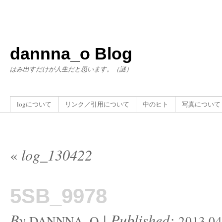
dannna_o Blog
はみ出すだけが人生だと思います。（謎）
logについて
リンク／引用について
中のヒト
写真について
«
log_130422
5SB_9978
By
|
Published:
DANNNA_O
2013.04