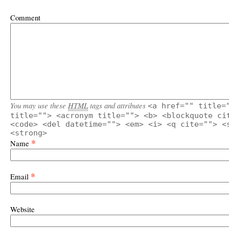
Comment
You may use these
HTML
tags and attributes
<a href="" title=
title=""> <acronym title=""> <b> <blockquote ci
<code> <del datetime=""> <em> <i> <q cite=""> <
<strong>
*
Name
*
Email
Website