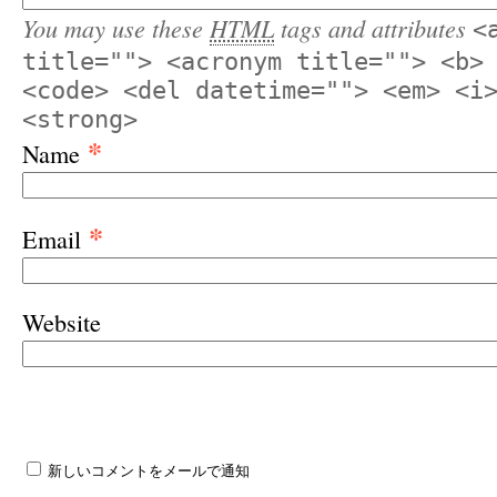
You may use these
HTML
tags and attributes
<
title=""> <acronym title=""> <b>
<code> <del datetime=""> <em> <i
<strong>
*
Name
*
Email
Website
新しいコメントをメールで通知