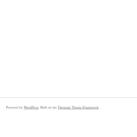
Powered by
WordPress
. Built on the
Thematic Theme Framework
.