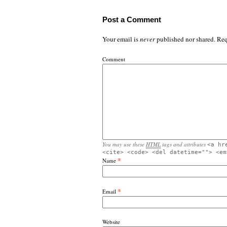
Post a Comment
Your email is
never
published nor shared. Req
Comment
You may use these
HTML
tags and attributes
<a hr
<cite> <code> <del datetime=""> <em
*
Name
*
Email
Website