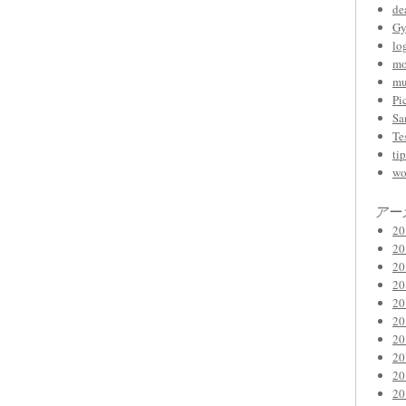
de
Gy
lo
mo
mu
Pi
Sa
Te
tip
wo
アー
2
2
2
2
2
2
2
2
2
2