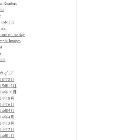
ar Readers
ro
g
nologue
sik
cture of the day
mple Images
st
s
rds
カイブ
018年8月
015年12月
014年10月
014年8月
014年6月
014年5月
014年4月
014年3月
014年2月
014年1月