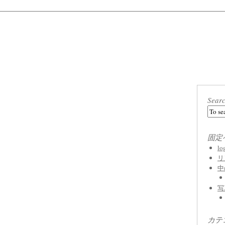
Sear
固定
l
リ
中
写
カテ