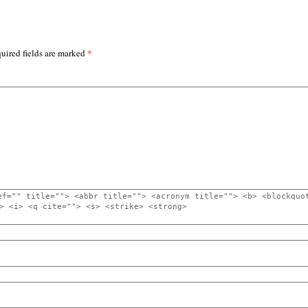
*
uired fields are marked
ef="" title=""> <abbr title=""> <acronym title=""> <b> <blockquo
> <i> <q cite=""> <s> <strike> <strong>