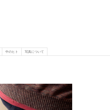
g
）
中のヒト
写真について