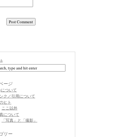
ch
ページ
ogについて
ンク／引用について
のヒト
ここ以外
真について
「写真」と「撮影」
ゴリー