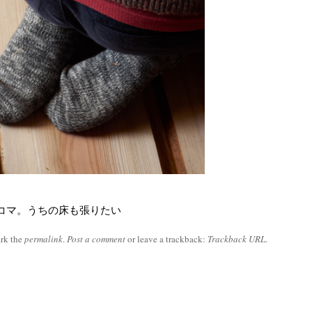
コマ。うちの床も張りたい
rk the
permalink
.
Post a comment
or leave a trackback:
Trackback URL
.