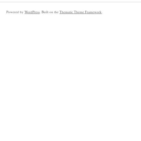
Powered by
WordPress
. Built on the
Thematic Theme Framework
.