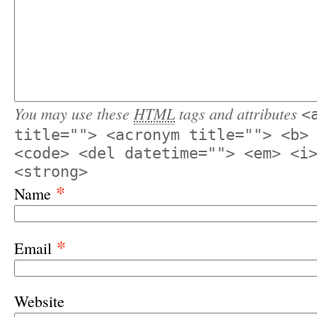
You may use these
HTML
tags and attributes
<
title=""> <acronym title=""> <b>
<code> <del datetime=""> <em> <i
<strong>
*
Name
*
Email
Website