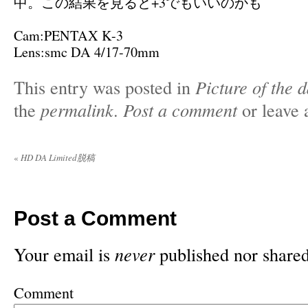
中。この結果を見ると+3でもいいのかも
Cam:PENTAX K-3
Lens:smc DA 4/17-70mm
This entry was posted in
Picture of the 
the
permalink
.
Post a comment
or leave 
«
HD DA Limited脱稿
Post a Comment
Your email is
never
published nor shared
Comment