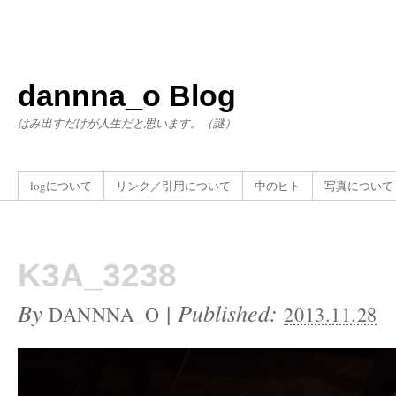
dannna_o Blog
はみ出すだけが人生だと思います。（謎）
logについて
リンク／引用について
中のヒト
写真について
K3A_3238
By
|
Published:
DANNNA_O
2013.11.28