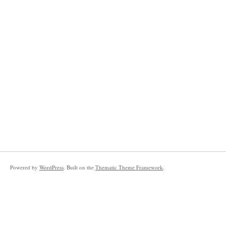
Powered by
WordPress
. Built on the
Thematic Theme Framework
.