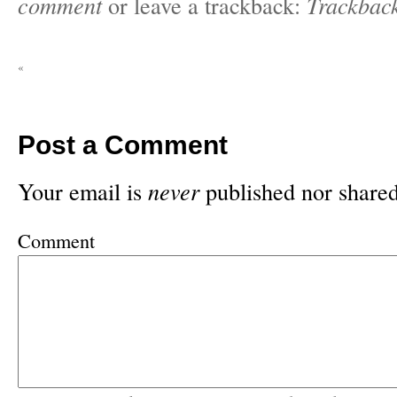
comment
or leave a trackback:
Trackbac
«
Post a Comment
Your email is
never
published nor shared
Comment