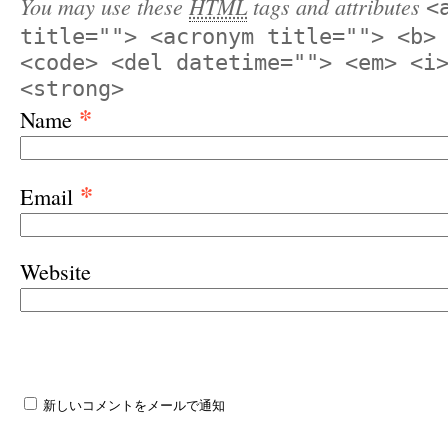
You may use these
HTML
tags and attributes
<
title=""> <acronym title=""> <b>
<code> <del datetime=""> <em> <i
<strong>
*
Name
*
Email
Website
新しいコメントをメールで通知