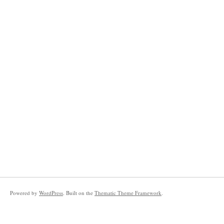
Powered by
WordPress
. Built on the
Thematic Theme Framework
.