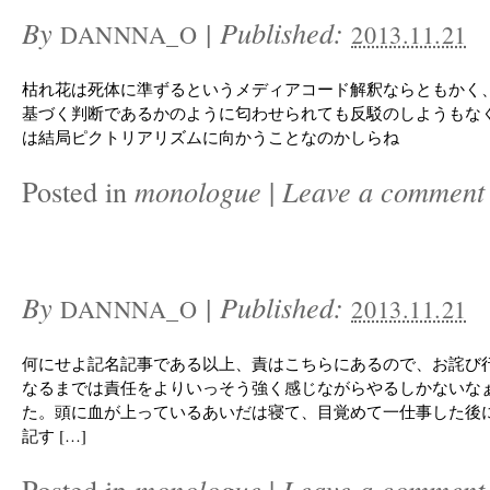
By
|
Published:
DANNNA_O
2013.11.21
枯れ花は死体に準ずるというメディアコード解釈ならともかく
基づく判断であるかのように匂わせられても反駁のしようもなく
は結局ピクトリアリズムに向かうことなのかしらね
Posted in
monologue
|
Leave a comment
By
|
Published:
DANNNA_O
2013.11.21
何にせよ記名記事である以上、責はこちらにあるので、お詫び
なるまでは責任をよりいっそう強く感じながらやるしかないな
た。頭に血が上っているあいだは寝て、目覚めて一仕事した後
記す […]
Posted in
monologue
|
Leave a comment