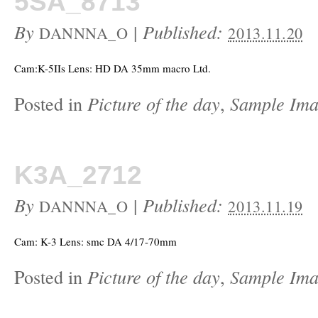
5SA_8713
By
|
Published:
DANNNA_O
2013.11.20
Cam:K-5IIs Lens: HD DA 35mm macro Ltd.
Posted in
Picture of the day
,
Sample Ima
K3A_2712
By
|
Published:
DANNNA_O
2013.11.19
Cam: K-3 Lens: smc DA 4/17-70mm
Posted in
Picture of the day
,
Sample Ima