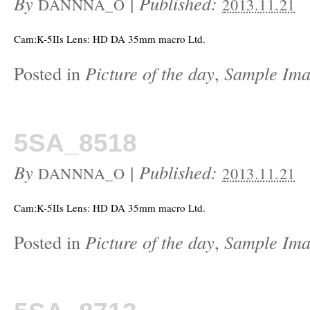
By
|
Published:
DANNNA_O
2013.11.21
Cam:K-5IIs Lens: HD DA 35mm macro Ltd.
Posted in
Picture of the day
,
Sample Ima
5SA_8518
By
|
Published:
DANNNA_O
2013.11.21
Cam:K-5IIs Lens: HD DA 35mm macro Ltd.
Posted in
Picture of the day
,
Sample Ima