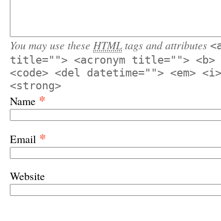
You may use these
HTML
tags and attributes
<
title=""> <acronym title=""> <b>
<code> <del datetime=""> <em> <i
<strong>
*
Name
*
Email
Website