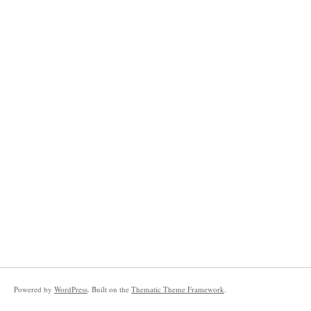
Powered by
WordPress
. Built on the
Thematic Theme Framework
.