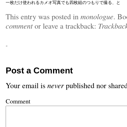
一枚だけ使われるカメオ写真でも四枚組のつもりで撮る、と
This entry was posted in
monologue
. B
comment
or leave a trackback:
Trackbac
«
Post a Comment
Your email is
never
published nor shared
Comment