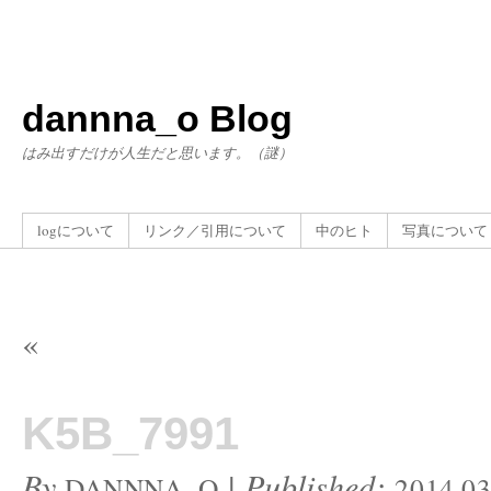
dannna_o Blog
はみ出すだけが人生だと思います。（謎）
logについて
リンク／引用について
中のヒト
写真について
«
K5B_7991
By
|
Published:
DANNNA_O
2014.03