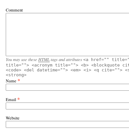
Comment
You may use these
HTML
tags and attributes
<a href="" title=
title=""> <acronym title=""> <b> <blockquote ci
<code> <del datetime=""> <em> <i> <q cite=""> <
<strong>
*
Name
*
Email
Website