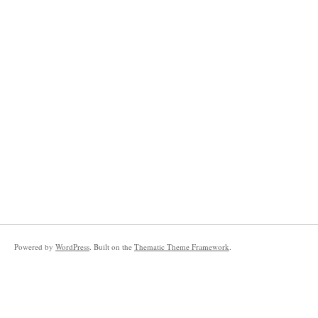
Powered by
WordPress
. Built on the
Thematic Theme Framework
.