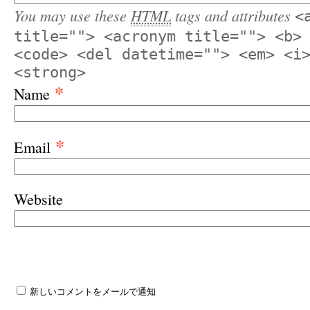
You may use these
HTML
tags and attributes
<
title=""> <acronym title=""> <b>
<code> <del datetime=""> <em> <i
<strong>
*
Name
*
Email
Website
新しいコメントをメールで通知