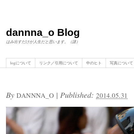
dannna_o Blog
はみ出すだけが人生だと思います。（謎）
logについて
リンク／引用について
中のヒト
写真について
By
|
Published:
DANNNA_O
2014.05.31