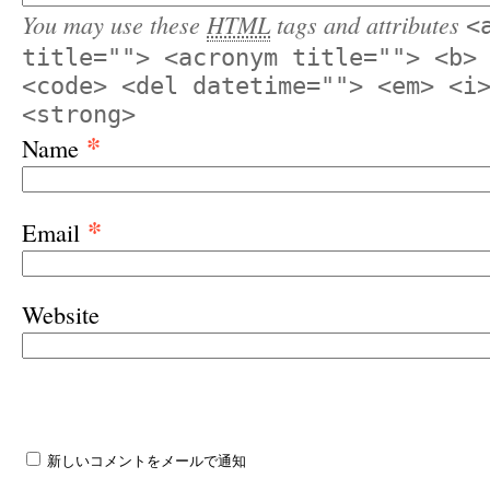
You may use these
HTML
tags and attributes
<
title=""> <acronym title=""> <b>
<code> <del datetime=""> <em> <i
<strong>
*
Name
*
Email
Website
新しいコメントをメールで通知