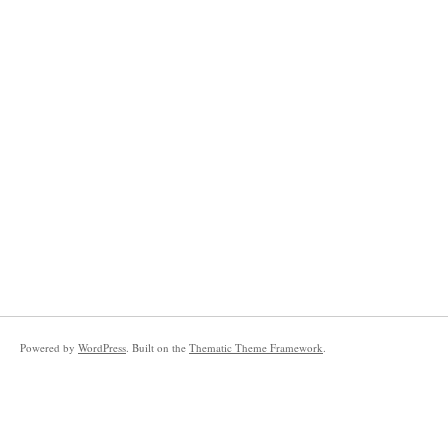
Powered by
WordPress
. Built on the
Thematic Theme Framework
.