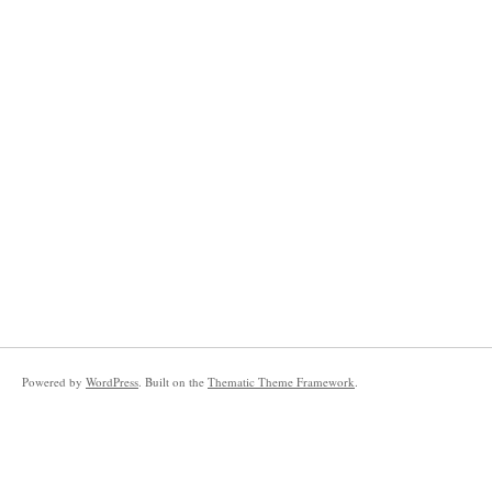
Powered by
WordPress
. Built on the
Thematic Theme Framework
.