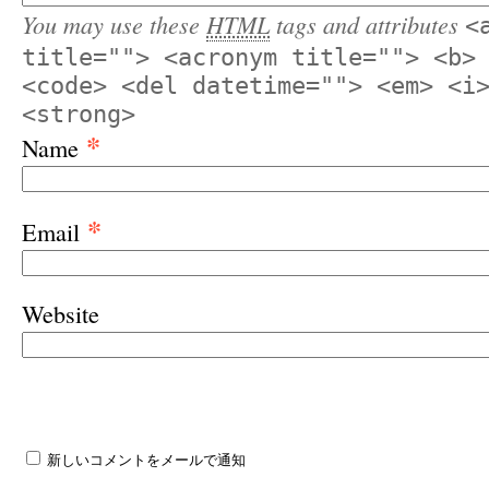
You may use these
HTML
tags and attributes
<
title=""> <acronym title=""> <b>
<code> <del datetime=""> <em> <i
<strong>
*
Name
*
Email
Website
新しいコメントをメールで通知