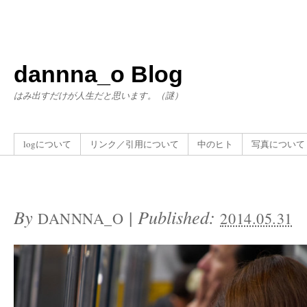
dannna_o Blog
はみ出すだけが人生だと思います。（謎）
logについて
リンク／引用について
中のヒト
写真について
By
|
Published:
DANNNA_O
2014.05.31