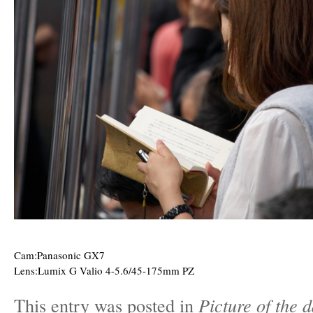
Cam:Panasonic GX7
Lens:Lumix G Valio 4-5.6/45-175mm PZ
This entry was posted in
Picture of the 