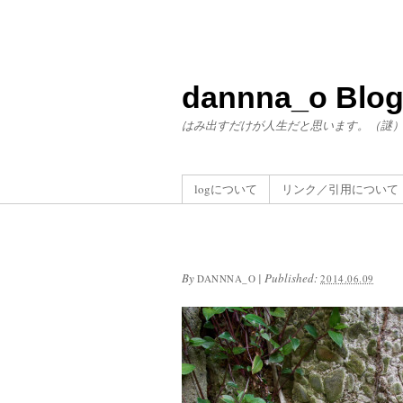
dannna_o Blo
はみ出すだけが人生だと思います。（謎
logについて
リンク／引用について
By
|
Published:
DANNNA_O
2014.06.09