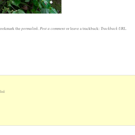
Bookmark the
permalink
.
Post a comment
or leave a trackback:
Trackback URL
.
link