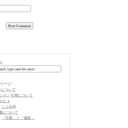
ch
ページ
ogについて
ンク／引用について
のヒト
ここ以外
真について
「写真」と「撮影」