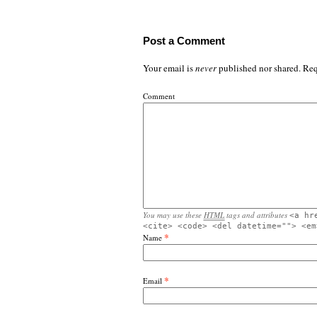
Post a Comment
Your email is
never
published nor shared. Req
Comment
You may use these
HTML
tags and attributes
<a hr
<cite> <code> <del datetime=""> <em
*
Name
*
Email