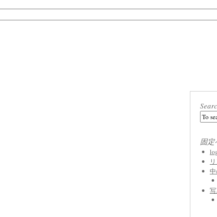
Sear
固定
l
リ
中
写