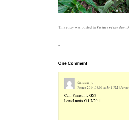
This entry was posted in
Picture of the day
. 
«
One
Comment
dannna_o
Posted 2014.08.09 at 5:41 PM
|
Perma
Cam:Panasonic GX7
Lens:Lumix G 1.7/20 Ⅱ