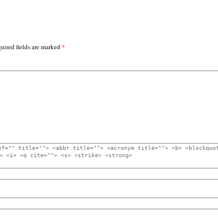
*
uired fields are marked
ef="" title=""> <abbr title=""> <acronym title=""> <b> <blockquo
> <i> <q cite=""> <s> <strike> <strong>