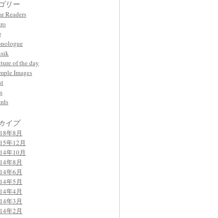
ゴリー
ar Readers
ro
g
nologue
sik
cture of the day
mple Images
st
s
rds
カイブ
018年8月
015年12月
014年10月
014年8月
014年6月
014年5月
014年4月
014年3月
014年2月