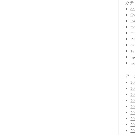
カテ
de
Gy
lo
mo
mu
Pi
Sa
Te
tip
wo
アー
2
2
2
2
2
2
2
2
2