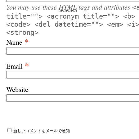
You may use these
HTML
tags and attributes
<
title=""> <acronym title=""> <b>
<code> <del datetime=""> <em> <i
<strong>
*
Name
*
Email
Website
新しいコメントをメールで通知