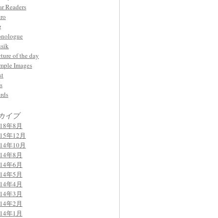
ar Readers
ro
g
nologue
sik
cture of the day
mple Images
st
s
rds
カイブ
018年8月
015年12月
014年10月
014年8月
014年6月
014年5月
014年4月
014年3月
014年2月
014年1月