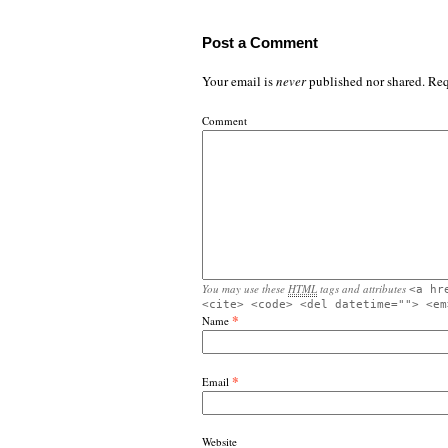
Post a Comment
Your email is
never
published nor shared. Req
Comment
You may use these
HTML
tags and attributes
<a hr
<cite> <code> <del datetime=""> <em
*
Name
*
Email
Website