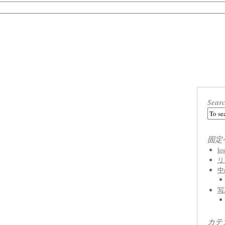
Sear
固定
l
リ
中
写
カテ