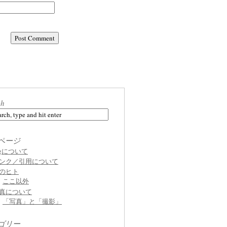
ch
ページ
ogについて
ンク／引用について
のヒト
ここ以外
真について
「写真」と「撮影」
ゴリー