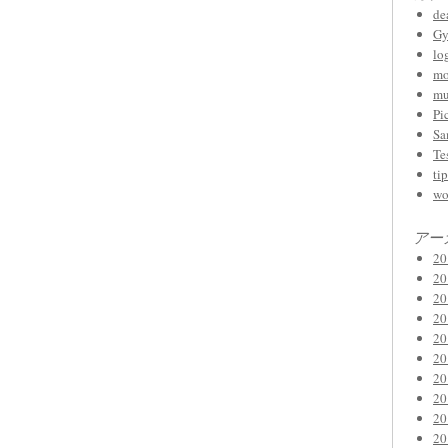
de
Gy
lo
mo
mu
Pi
Sa
Te
tip
wo
アー
2
2
2
2
2
2
2
2
2
2