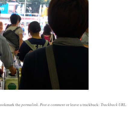
Bookmark the
permalink
.
Post a comment
or leave a trackback:
Trackback URL
.