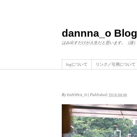
dannna_o Blo
はみ出すだけが人生だと思います。（謎
logについて
リンク／引用について
By
|
Published:
DANNNA_O
2014.08.04