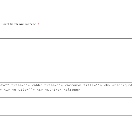
*
uired fields are marked
ef="" title=""> <abbr title=""> <acronym title=""> <b> <blockquo
> <i> <q cite=""> <s> <strike> <strong>