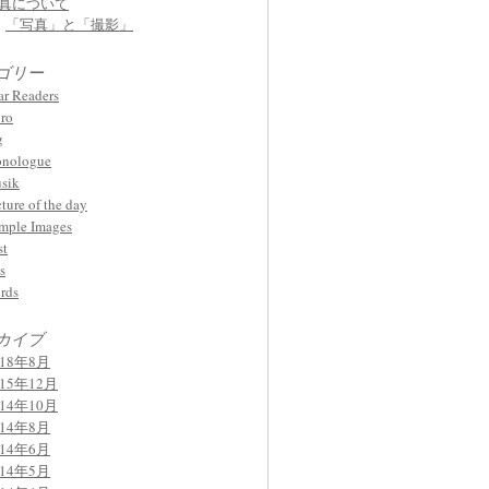
真について
「写真」と「撮影」
ゴリー
ar Readers
ro
g
nologue
sik
cture of the day
mple Images
st
s
rds
カイブ
018年8月
015年12月
014年10月
014年8月
014年6月
014年5月