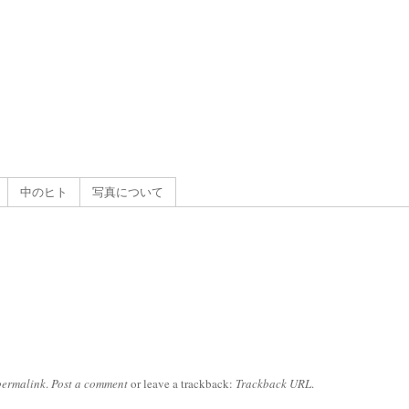
g
）
中のヒト
写真について
permalink
.
Post a comment
or leave a trackback:
Trackback URL
.