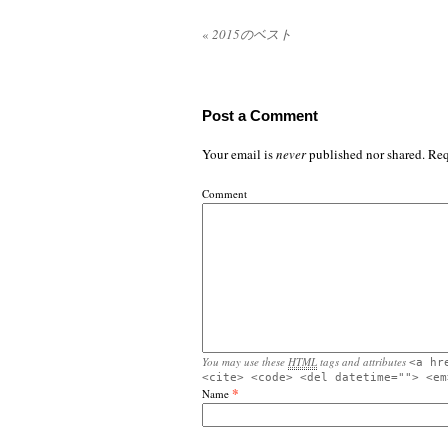
«
2015のベスト
Post a Comment
Your email is
never
published nor shared. Req
Comment
You may use these
HTML
tags and attributes
<a hr
<cite> <code> <del datetime=""> <em
*
Name