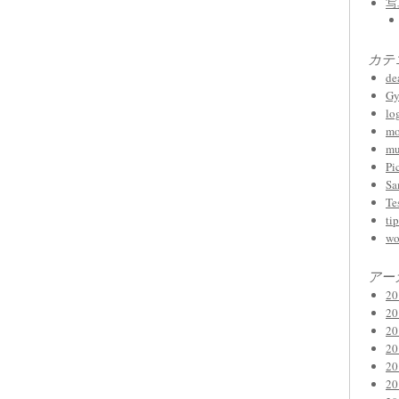
写
カテ
de
Gy
lo
mo
mu
Pi
Sa
Te
tip
wo
アー
2
2
2
2
2
2