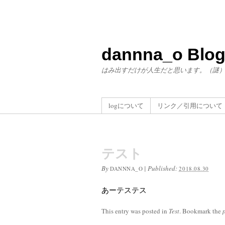
dannna_o Blo
はみ出すだけが人生だと思います。（謎
logについて
リンク／引用について
テスト
By
|
Published:
DANNNA_O
2018.08.30
あーテステス
This entry was posted in
Test
. Bookmark the