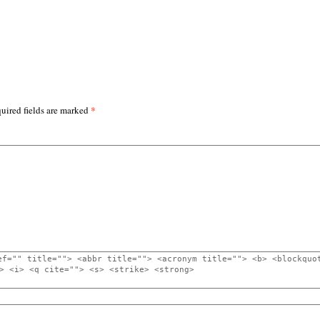
*
uired fields are marked
ef="" title=""> <abbr title=""> <acronym title=""> <b> <blockquo
> <i> <q cite=""> <s> <strike> <strong>