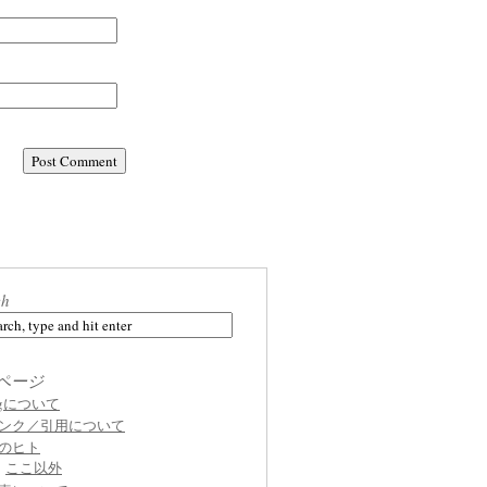
ch
ページ
ogについて
ンク／引用について
のヒト
ここ以外