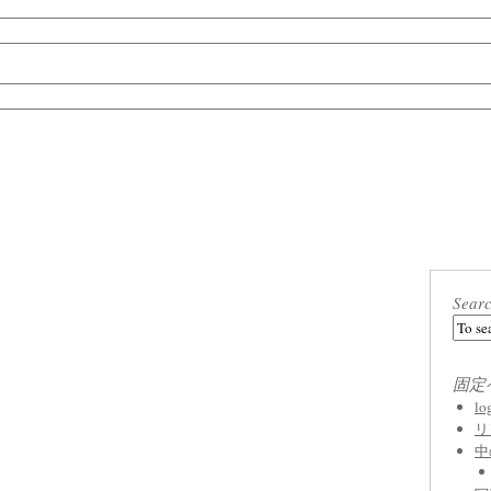
Sear
固定
l
リ
中