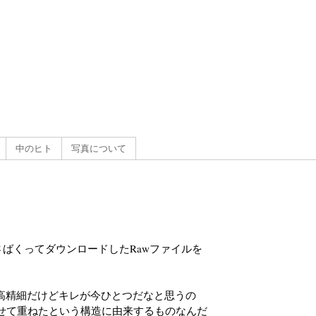
g
）
中のヒト
写真について
さばくってダウンロードしたRawファイルを
に高精細だけどキレが今ひとつだなと思うの
せて重ねたという構造に由来するものなんだ