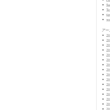
Sa
Te
tip
wo
アー
2
2
2
2
2
2
2
2
2
2
2
2
2
2
2
2