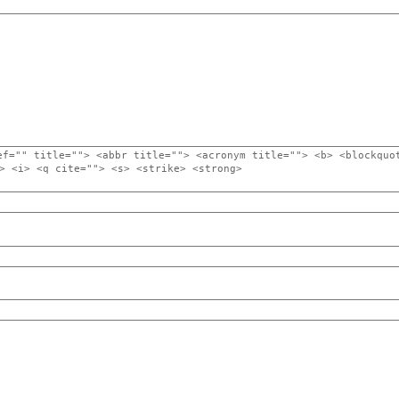
ef="" title=""> <abbr title=""> <acronym title=""> <b> <blockquo
> <i> <q cite=""> <s> <strike> <strong>