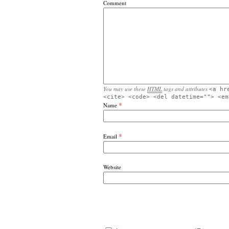
Comment
You may use these
HTML
tags and attributes
<a hr
<cite> <code> <del datetime=""> <em
*
Name
*
Email
Website