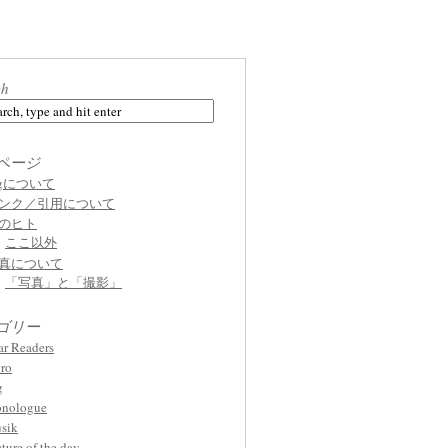
ch
ページ
ogについて
ンク／引用について
のヒト
ここ以外
真について
「写真」と「撮影」
ゴリー
ar Readers
ro
g
nologue
sik
cture of the day