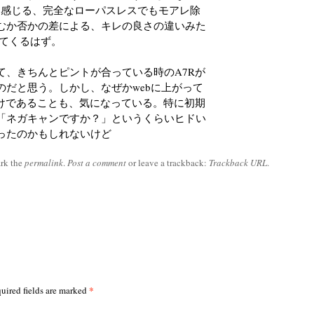
時に感じる、完全なローパスレスでもモアレ除
むか否かの差による、キレの良さの違いみた
れてくるはず。
て、きちんとピントが合っている時のA7Rが
のだと思う。しかし、なぜかwebに上がって
ぼけであることも、気になっている。特に初期
の類いは「ネガキャンですか？」というくらいヒドい
ったのかもしれないけど
rk the
permalink
.
Post a comment
or leave a trackback:
Trackback URL
.
*
uired fields are marked