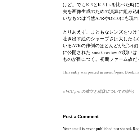
けど。でもK-3とK-5Ⅱsを比べた
去を画像生成のための演算に組み込
いなものは当然A7RやD810にも現
とりあえず、まともなレンズをつけ
吐き出す絵のシャープさは大したも
いるA7Rの作例のほとんどがピン
に公開された sneak review 
ものが目につく。初期ファーム故だ
This entry was posted in
monologue
. Bookma
«
VCC pro の成立と現状についての雑記
Post a Comment
Your email is
never
published nor shared. Req