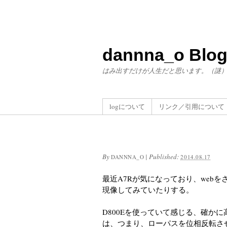
dannna_o Blo
はみ出すだけが人生だと思います。（謎
logについて
リンク／引用について
By
|
Published:
DANNNA_O
2014.08.17
最近A7Rが気になっており、webを
現像してみていたりする。
D800Eを使っていて感じる、確か
は、つまり、ローパスを位相反転さ