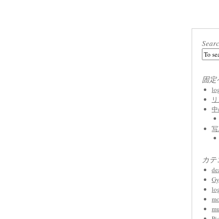
Sear
固定
l
リ
中
写
カテ
de
Gy
lo
mo
mu
Pi