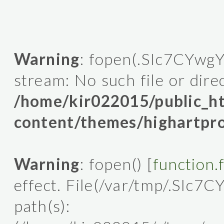
Warning
: fopen(.SIc7CYwgY
stream: No such file or dire
/home/kir022015/public_
content/themes/highartpro
Warning
: fopen() [
function.
effect. File(/var/tmp/.SIc7C
path(s):