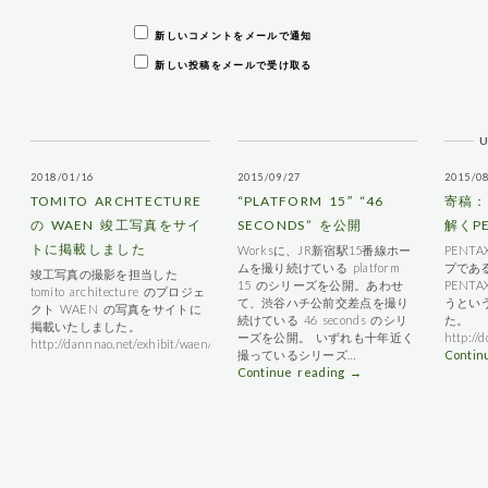
新しいコメントをメールで通知
新しい投稿をメールで受け取る
2018/01/16
2015/09/27
2015/0
TOMITO ARCHTECTURE
“PLATFORM 15″ “46
寄稿：
の WAEN 竣工写真をサイ
SECONDS” を公開
解くP
トに掲載しました
Worksに、JR新宿駅15番線ホー
PENT
ムを撮り続けている platform
プであ
竣工写真の撮影を担当した
15 のシリーズを公開。あわせ
PENT
tomito architecture のプロジェ
て、渋谷ハチ公前交差点を撮り
うとい
クト WAEN の写真をサイトに
続けている 46 seconds のシリ
た。
掲載いたしました。
ーズを公開。 いずれも十年近く
http://d
http://dannnao.net/exhibit/waen/
撮っているシリーズ…
Contin
Continue reading
→