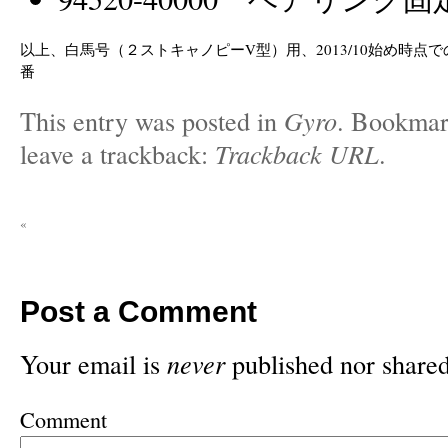
以上、白馬号（２ストキャノピーV型）用、2013/10始め時点
番
This entry was posted in
Gyro
. Bookmar
leave a trackback:
Trackback URL
.
«
Post a Comment
Your email is
never
published nor shared
Comment