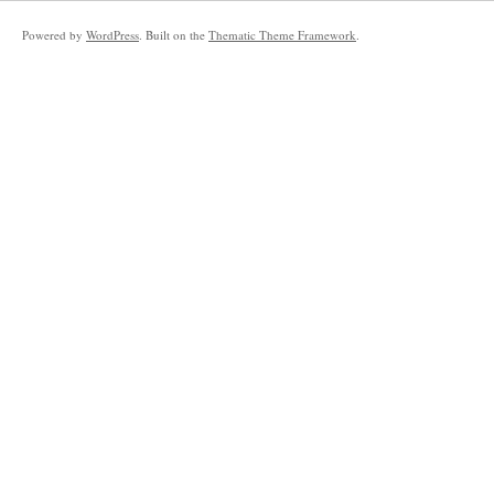
Powered by
WordPress
. Built on the
Thematic Theme Framework
.