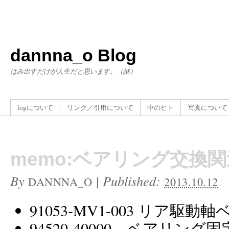
dannna_o Blog
はみ出すだけが人生だと思います。（謎）
logについて
リンク／引用について
中のヒト
写真について
memo:ベアリング交換
By
|
Published:
DANNNA_O
2013.10.12
91053-MV1-003 リア駆動
94520-40000 ベアリン