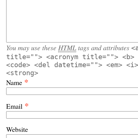
You may use these
HTML
tags and attributes
<
title=""> <acronym title=""> <b>
<code> <del datetime=""> <em> <i
<strong>
*
Name
*
Email
Website